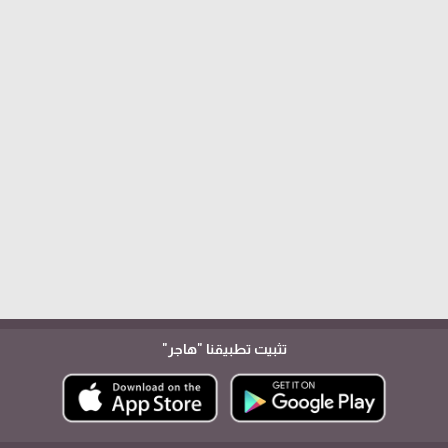
تثبيت تطبيقنا
"هاجر"