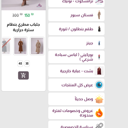
ترانشكوت - تونيك
₪
₪
فستان سبور
300
150
جلباب مطري بنظام
طقم بنطلون / تنورة
سترة حرارية
جينز
بوركيني ( لباس سباحة
شرعي )
48
38
بشت - عباية خارجية
add_shopping_cart
عرض كل المنتجات
وصل حديثاً
عروض وخصومات لفترة
محدودة
سياسة الخصوصية