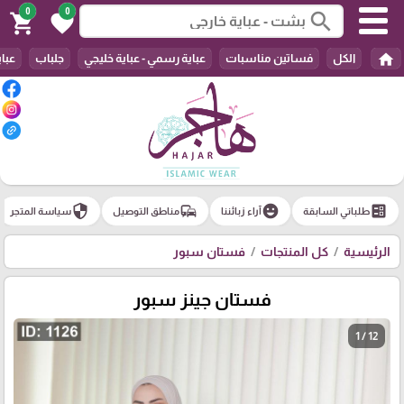
0
0
search
shopping_cart
favorite
home
الكل
فساتين مناسبات
عباية رسمي - عباية خليجي
جلباب
عباي
security
commute
emoji_emotions
ballot
طلباتي السابقة
آراء زبائننا
مناطق التوصيل
سياسة المتجر
الرئيسية
كل المنتجات
فستان سبور
فستان جينز سبور
1 / 12