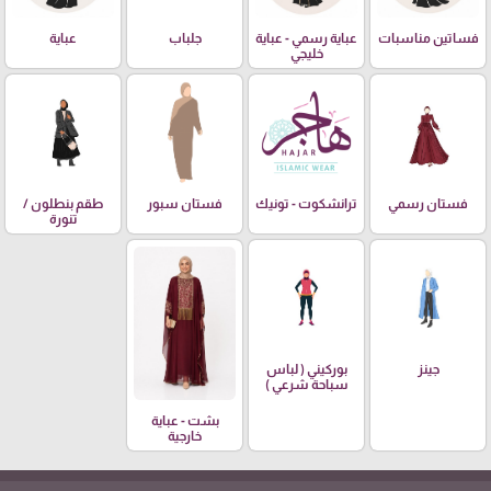
فساتين مناسبات
عباية رسمي - عباية
جلباب
عباية
خليجي
فستان رسمي
ترانشكوت - تونيك
فستان سبور
طقم بنطلون /
تنورة
جينز
بوركيني ( لباس
سباحة شرعي )
بشت - عباية
خارجية