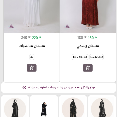
₪
₪
₪
₪
240
220
180
160
فستان رسمي
فستان مناسبات
42
XL = 40 - 44
L = 42 -4O
add_shopping_cart
add_shopping_cart
keyboard_double_arrow_left
more_horiz
عرض الكل
عروض وخصومات لفترة محدودة