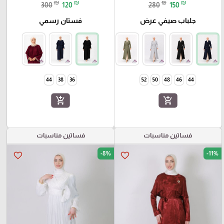
₪
₪
₪
₪
300
120
280
150
جلباب صيفي عرض
فستان رسمي
44
38
36
52
50
48
46
44
add_shopping_cart
add_shopping_cart
فساتين مناسبات
فساتين مناسبات
-8%
-11%
favorite_border
favorite_border