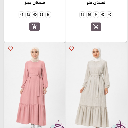
فستان فلو
فستان جينز
44
42
40
38
36
48
46
44
42
40
add_shopping_cart
add_shopping_cart
favorite_border
favorite_border