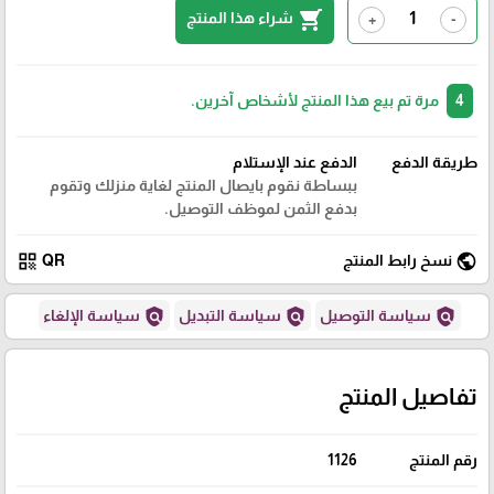
shopping_cart
شراء هذا المنتج
+
-
4
مرة تم بيع هذا المنتج لأشخاص آخرين.
طريقة الدفع
الدفع عند الإستلام
ببساطة نقوم بايصال المنتج لغاية منزلك وتقوم
بدفع الثمن لموظف التوصيل.
qr_code
public
نسخ رابط المنتج
QR
policy
policy
policy
سياسة التوصيل
سياسة التبديل
سياسة الإلغاء
تفاصيل المنتج
رقم المنتج
1126