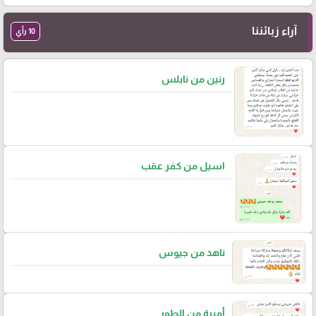
آراء زبائننا
10 رأي
رنين من نابلس
اسيل من كفر عقب
ناهد من جيوس
أميرة من الطور