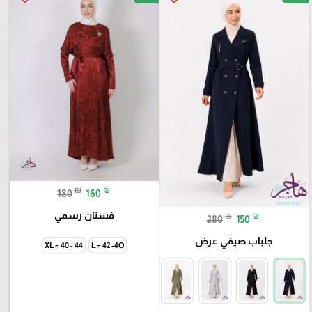
₪
₪
180
160
فستان رسمي
₪
₪
280
150
جلباب صيفي عرض
XL = 40 - 44
L = 42 -4O