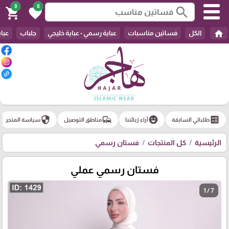
0
0
search
shopping_cart
favorite
home
الكل
فساتين مناسبات
عباية رسمي - عباية خليجي
جلباب
عباي
security
commute
emoji_emotions
ballot
طلباتي السابقة
آراء زبائننا
مناطق التوصيل
سياسة المتجر
الرئيسية
كل المنتجات
فستان رسمي
فستان رسمي عملي
1 / 7