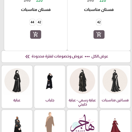
240
220
240
220
فستان مناسبات
فستان مناسبات
44
42
42
add_shopping_cart
add_shopping_cart
keyboard_double_arrow_left
more_horiz
عرض الكل
عروض وخصومات لفترة محدودة
فساتين مناسبات
عباية رسمي - عباية
جلباب
عباية
خليجي