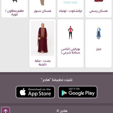
فستان رسمي
ترانشكوت - تونيك
فستان سبور
طقم بنطلون /
تنورة
جينز
بوركيني ( لباس
سباحة شرعي )
بشت - عباية
خارجية
تثبيت تطبيقنا
"هاجر"
arrow_upward
هاجر ©