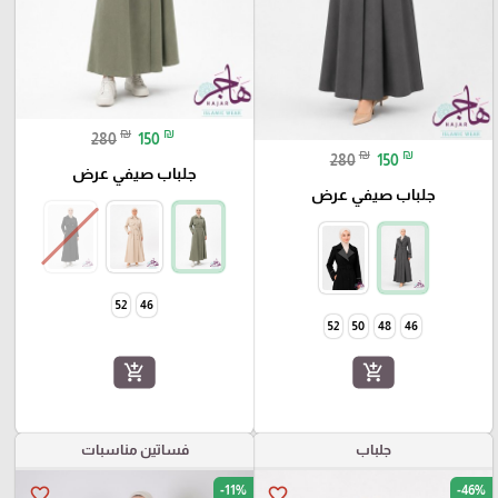
₪
₪
280
150
₪
₪
280
150
جلباب صيفي عرض
جلباب صيفي عرض
52
46
52
50
48
46
add_shopping_cart
add_shopping_cart
جلباب
فساتين مناسبات
-11%
-46%
favorite_border
favorite_border