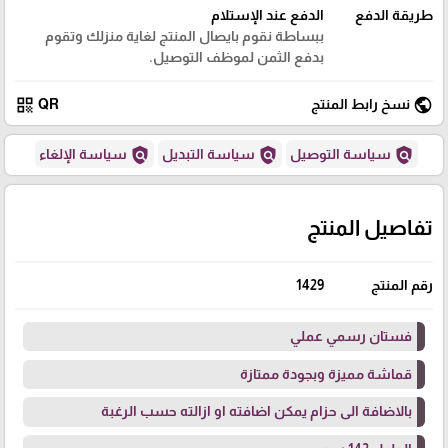
طريقة الدفع
الدفع عند الإستلام
ببساطة نقوم بايصال المنتج لغاية منزلك وتقوم
بدفع الثمن لموظف التوصيل.
qr_code
public
نسخ رابط المنتج
QR
policy
policy
policy
سياسة التوصيل
سياسة التبديل
سياسة الإلغاء
تفاصيل المنتج
رقم المنتج
1429
فستان رسمي عملي
قماشة مميزة وبجودة ممتازة
بالاضافة الى حزام يمكن اضافته او ازالته حسب الرغبة