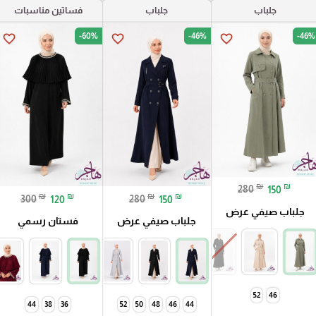
جلباب
جلباب
فساتين مناسبات
-60%
-46%
-46%
favorite_border
favorite_border
favorite_border
₪
₪
280
150
₪
₪
₪
₪
300
120
280
150
جلباب صيفي عرض
جلباب صيفي عرض
فستان رسمي
52
46
44
38
36
52
50
48
46
44