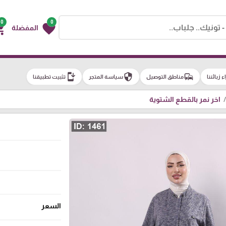
0
0
g_cart
favorite
المفضلة
install_mobile
security
commute
اء زبائننا
مناطق التوصيل
سياسة المتجر
تثبيت تطبيقنا
اخر نمر بالقطع الشتوية
السعر