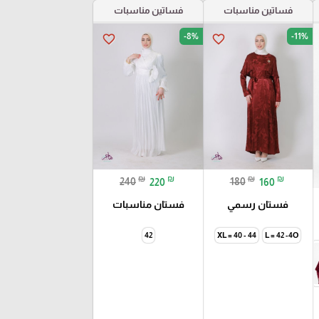
فساتين مناسبات
فساتين مناسبات
-8%
-11%
favorite_border
favorite_border
₪
₪
₪
₪
240
220
180
160
فستان رسمي
فستان مناسبات
42
XL = 40 - 44
L = 42 -4O