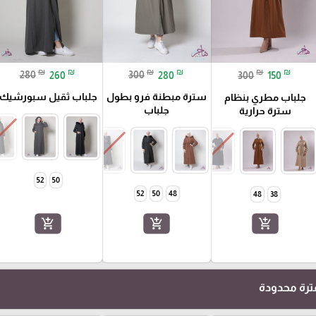
₪
₪
₪
₪
₪
₪
280
260
300
280
300
150
سترة مبطنة فرو بطول
جلباب ثقيل سبورشيك
جلباب مطري بنظام
جلباب
سترة حرارية
52
50
52
50
48
48
38
add_shopping_cart
add_shopping_cart
add_shopping_cart
رة محدودة