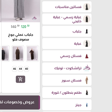
فساتين مناسبات
عباية رسمي - عباية
خليجي
₪
₪
140
120
جلباب
جلباب عملي جوخ
مصوف فلو
عباية
فستان رسمي
ترانشكوت - تونيك
46
44
40
add_shopping_cart
فستان سبور
طقم بنطلون / تنورة
عروض وخصومات لفت
جينز