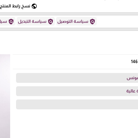
public
نسخ رابط المنتج
policy
policy
policy
سياسة التوصيل
سياسة التبديل
سياس
146
مونس
عالية