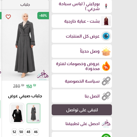
بوركيني ( لباس سباحة
جلباب
شرعي )
-46%
favorite_border
بشت - عباية خارجية
عرض كل المنتجات
وصل حديثاً
عروض وخصومات لفترة
محدودة
سياسة الخصوصية
₪
₪
280
150
جلباب صيفي عرض
اتصل بنا
لنبقى على تواصل
احصل على تطبيقنا
52
50
48
46