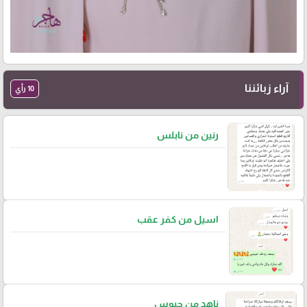
آراء زبائننا
10 رأي
رنين من نابلس
اسيل من كفر عقب
ناهد من جيوس