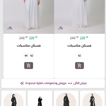
₪
₪
₪
₪
240
220
240
220
فستان مناسبات
فستان مناسبات
44
42
42
add_shopping_cart
add_shopping_cart
keyboard_double_arrow_left
more_horiz
عرض الكل
عروض وخصومات لفترة محدودة