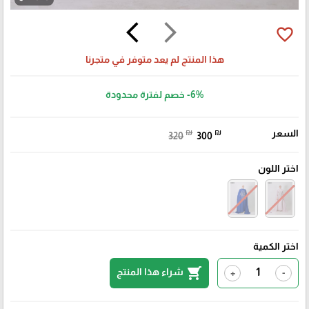
arrow_back_ios
arrow_forward_ios
favorite_border
هذا المنتج لم يعد متوفر في متجرنا
-6%
خصم لفترة محدودة
السعر
₪
₪
320
300
اختر اللون
اختر الكمية
shopping_cart
شراء هذا المنتج
+
-