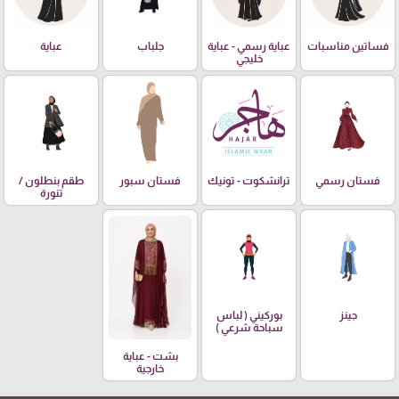
فساتين مناسبات
عباية رسمي - عباية
جلباب
عباية
خليجي
فستان رسمي
ترانشكوت - تونيك
فستان سبور
طقم بنطلون /
تنورة
جينز
بوركيني ( لباس
سباحة شرعي )
بشت - عباية
خارجية