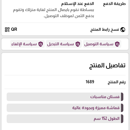
طريقة الدفع
الدفع عند الإستلام
ببساطة نقوم بايصال المنتج لغاية منزلك وتقوم
بدفع الثمن لموظف التوصيل.
qr_code
public
نسخ رابط المنتج
QR
policy
policy
policy
سياسة التوصيل
سياسة التبديل
سياسة الإلغاء
تفاصيل المنتج
رقم المنتج
1689
فستان مناسبات
قماشة مميزة وبجودة عالية
الطول 152 سم