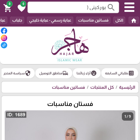
0
0
search
shopping_cart
favorite
home
الكل
فساتين مناسبات
عباية رسمي - عباية خليجي
جلباب
عباي
security
commute
emoji_emotions
ballot
طلباتي السابقة
آراء زبائننا
مناطق التوصيل
سياسة المتجر
الرئيسية
كل المنتجات
فساتين مناسبات
فستان مناسبات
1 / 9