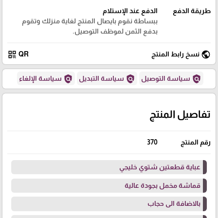
طريقة الدفع
الدفع عند الإستلام
ببساطة نقوم بايصال المنتج لغاية منزلك وتقوم
بدفع الثمن لموظف التوصيل.
qr_code
public
نسخ رابط المنتج
QR
policy
policy
policy
سياسة التوصيل
سياسة التبديل
سياسة الإلغاء
تفاصيل المنتج
رقم المنتج
370
عباية قطعتين شتوي خليجي
قماشة مخمل بجودة عالية
بالاضافة الى حجاب