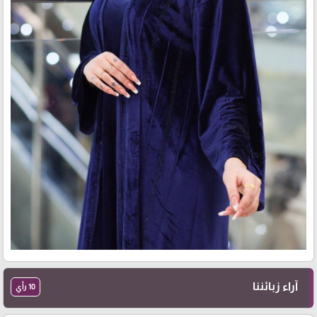
آراء زبائننا
10 رأي