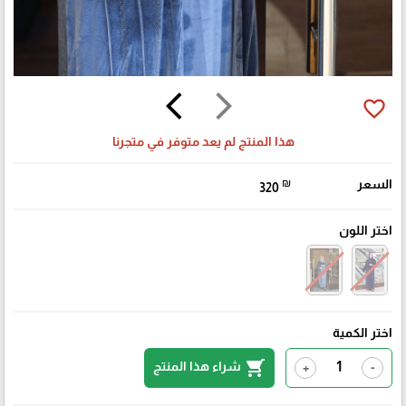
arrow_back_ios
arrow_forward_ios
favorite_border
هذا المنتج لم يعد متوفر في متجرنا
السعر
₪
320
اختر اللون
اختر الكمية
shopping_cart
شراء هذا المنتج
+
-