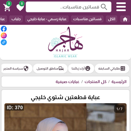
0
0
search
shopping_cart
favorite
home
الكل
فساتين مناسبات
عباية رسمي - عباية خليجي
جلباب
عباي
security
commute
emoji_emotions
ballot
طلباتي السابقة
آراء زبائننا
مناطق التوصيل
سياسة المتجر
الرئيسية
كل المنتجات
عبايات صيفية
عباية قطعتين شتوي خليجي
1 / 7