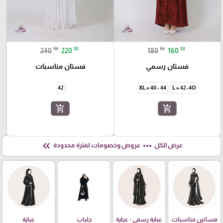
₪
₪
₪
₪
240
220
180
160
فستان رسمي
فستان مناسبات
42
XL = 40 - 44
L = 42 -4O
add_shopping_cart
add_shopping_cart
keyboard_double_arrow_left
more_horiz
عرض الكل
عروض وخصومات لفترة محدودة
فساتين مناسبات
عباية رسمي - عباية
جلباب
عباية