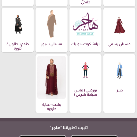
خليجي
فستان رسمي
ترانشكوت - تونيك
فستان سبور
طقم بنطلون /
تنورة
جينز
بوركيني ( لباس
سباحة شرعي )
بشت - عباية
خارجية
تثبيت تطبيقنا
"هاجر"