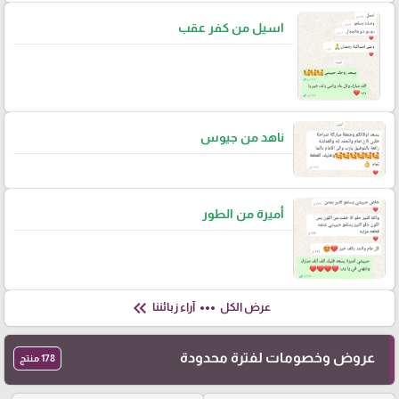
اسيل من كفر عقب
ناهد من جيوس
أميرة من الطور
keyboard_double_arrow_left
more_horiz
عرض الكل
آراء زبائننا
عروض وخصومات لفترة محدودة
178 منتج