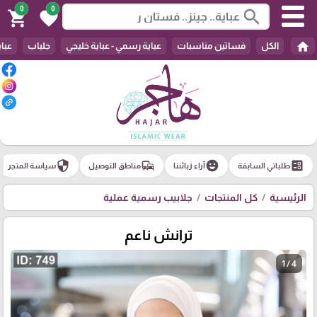
0
0
search
shopping_cart
favorite
home
الكل
فساتين مناسبات
عباية رسمي - عباية خليجي
جلباب
عباي
security
commute
emoji_emotions
ballot
طلباتي السابقة
آراء زبائننا
مناطق التوصيل
سياسة المتجر
الرئيسية
كل المنتجات
جلابيب رسمية عملية
ترانش ناعم
1 / 4