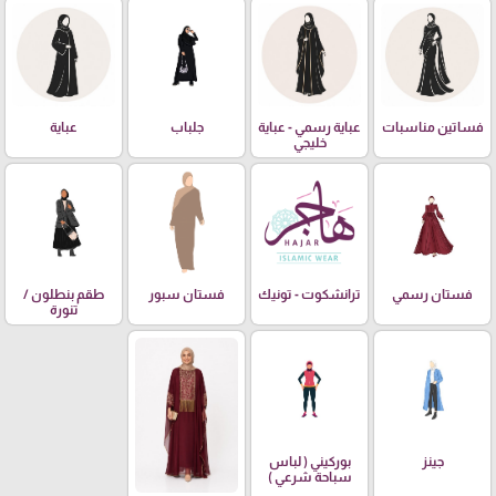
فساتين مناسبات
عباية رسمي - عباية
جلباب
عباية
خليجي
فستان رسمي
ترانشكوت - تونيك
فستان سبور
طقم بنطلون /
تنورة
جينز
بوركيني ( لباس
سباحة شرعي )