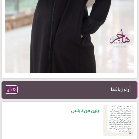
آراء زبائننا
10 رأي
رنين من نابلس