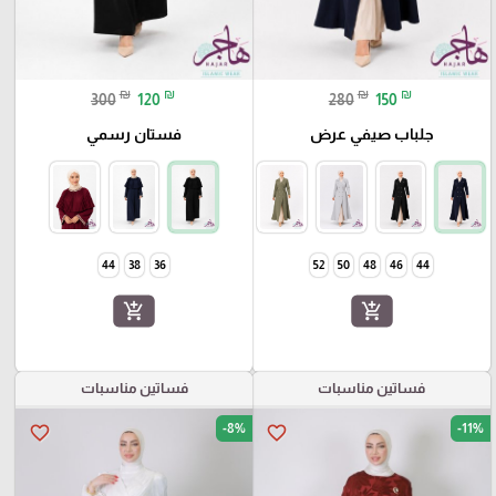
₪
₪
₪
₪
300
120
280
150
جلباب صيفي عرض
فستان رسمي
44
38
36
52
50
48
46
44
add_shopping_cart
add_shopping_cart
فساتين مناسبات
فساتين مناسبات
-8%
-11%
favorite_border
favorite_border