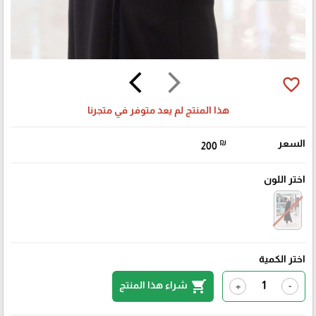
arrow_back_ios
arrow_forward_ios
favorite_border
هذا المنتج لم يعد متوفر في متجرنا
السعر
₪
200
اختر اللون
اختر الكمية
shopping_cart
شراء هذا المنتج
+
-