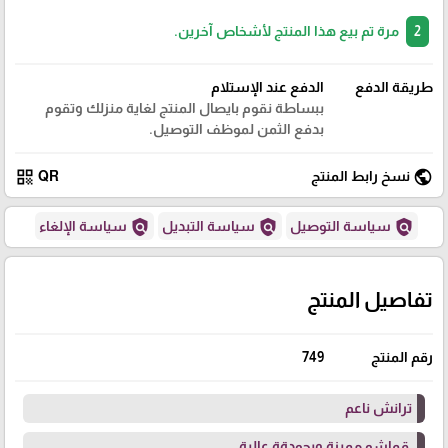
2
مرة تم بيع هذا المنتج لأشخاص آخرين.
طريقة الدفع
الدفع عند الإستلام
ببساطة نقوم بايصال المنتج لغاية منزلك وتقوم
بدفع الثمن لموظف التوصيل.
qr_code
public
نسخ رابط المنتج
QR
policy
policy
policy
سياسة التوصيل
سياسة التبديل
سياسة الإلغاء
تفاصيل المنتج
رقم المنتج
749
ترانش ناعم
قماشو مميزة وبجودةة عالية