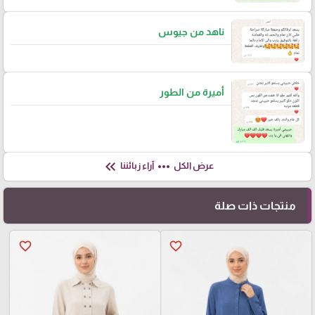
ناهد من جيوس
أميرة من الطور
keyboard_double_arrow_left
more_horiz
عرض الكل
آراء زبائننا
منتجات ذات صلة
favorite_border
favorite_border