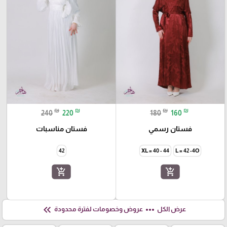
₪
₪
₪
₪
240
220
180
160
فستان رسمي
فستان مناسبات
42
XL = 40 - 44
L = 42 -4O
add_shopping_cart
add_shopping_cart
keyboard_double_arrow_left
more_horiz
عرض الكل
عروض وخصومات لفترة محدودة