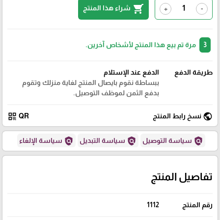
shopping_cart
شراء هذا المنتج
+
-
3
مرة تم بيع هذا المنتج لأشخاص آخرين.
طريقة الدفع
الدفع عند الإستلام
ببساطة نقوم بايصال المنتج لغاية منزلك وتقوم
بدفع الثمن لموظف التوصيل.
qr_code
public
نسخ رابط المنتج
QR
policy
policy
policy
سياسة التوصيل
سياسة التبديل
سياسة الإلغاء
تفاصيل المنتج
رقم المنتج
1112