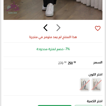
arrow_back_ios
arrow_forward_ios
favorite_border
هذا المنتج لم يعد متوفر في متجرنا
-7%
خصم لفترة محدودة
السعر
₪
₪
270
250
اختر اللون
اختر الكمية