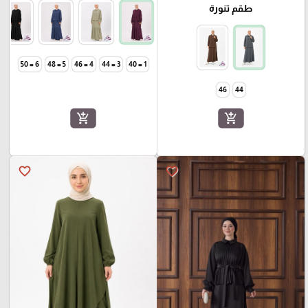
طقم تنورة
6 = 50
5 = 48
4 = 46
3 = 44
1 = 40
46
44
add_shopping_cart
add_shopping_cart
favorite_border
favorite_border