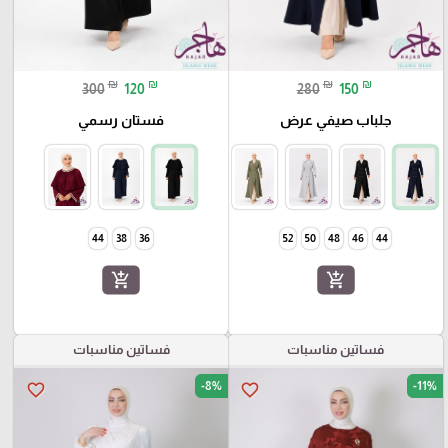
₪
₪
₪
₪
300
120
280
150
جلباب صيفي عرض
فستان رسمي
44
38
36
52
50
48
46
44
add_shopping_cart
add_shopping_cart
فساتين مناسبات
فساتين مناسبات
-8%
-11%
favorite_border
favorite_border