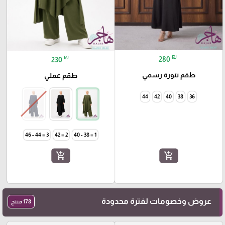
₪
₪
280
230
طقم تنورة رسمي
طقم عملي
44
42
40
38
36
3 = 44 - 46
2 = 42
1 = 38 - 40
add_shopping_cart
add_shopping_cart
عروض وخصومات لفترة محدودة
178 منتج