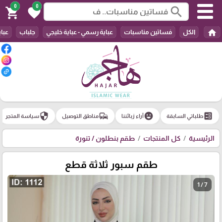
0
0
search
shopping_cart
favorite
home
الكل
فساتين مناسبات
عباية رسمي - عباية خليجي
جلباب
عباي
security
commute
emoji_emotions
ballot
طلباتي السابقة
آراء زبائننا
مناطق التوصيل
سياسة المتجر
الرئيسية
كل المنتجات
طقم بنطلون / تنورة
طقم سبور ثلاثة قطع
1 / 7