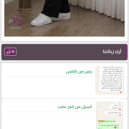
آراء زبائننا
10 رأي
رنين من نابلس
اسيل من كفر عقب